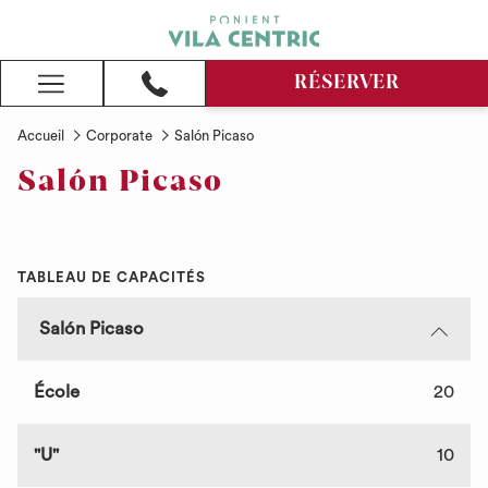
RÉSERVER
Hamburger
Menu
Accueil
Corporate
Salón Picaso
Salón Picaso
TABLEAU DE CAPACITÉS
Salón Picaso
École
20
"U"
10