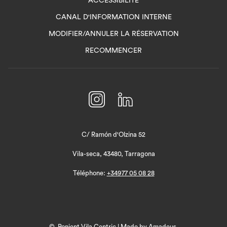
ACCESSIBILITÉ
OUVRIR
CANAL D'INFORMATION INTERNE
DANS
MODIFIER/ANNULER LA RÉSERVATION
UN
RECOMMENCER
NOUVEL
ONGLET
C/ Ramón d'Olzina 52
Vila-seca, 43480, Tarragona
Téléphone:
+34977 05 08 28
©
Ponient Vila Centric | Made by
Amadeus.