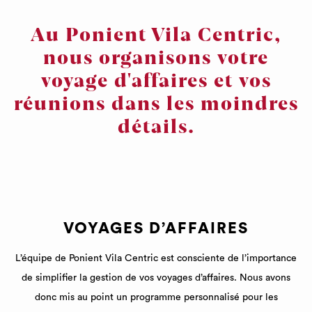
diaporama
dessus
sera
Au Ponient Vila Centric,
actualisé
nous organisons votre
en
voyage d'affaires et vos
cliquant
sur
réunions dans les moindres
les
détails.
liens
suivants
VOYAGES D’AFFAIRES
L’équipe de Ponient Vila Centric est consciente de l’importance
de simplifier la gestion de vos voyages d’affaires. Nous avons
donc mis au point un programme personnalisé pour les