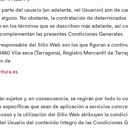
r parte del usuario (en adelante, «el Usuario») son de ca
o alguno. No obstante, la contratación de determinados 
o en los términos que se describen más adelante, así 
 y complementan las presentes Condiciones Generales.
y responsable del Sitio Web son los que figuran a contin
3480 Vila-seca (Tarragona), Registro Mercantil de Tarra
ón de
ntura.es
.
stán sujetos y, en consecuencia, se regirán por todo lo 
s específicas que sean de aplicación a servicios concret
so y la utilización del Sitio Web atribuyen la condici
del Usuario del contenido íntegro de las Condiciones Ge