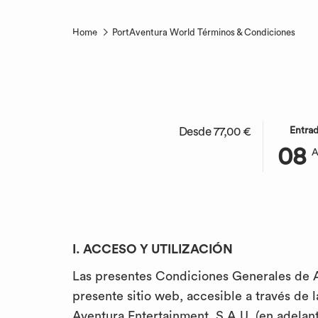
Home
PortAventura World Términos & Condiciones
Español
Condicio
ESTE
LA
Desde
77,00 €
Entra
BOTÓN
FECHA
08
ABRE
DE
utilizaci
EL
LLEGAD
CALEND
SELECC
PARA
ES
SELECC
8º
I. ACCESO Y UTILIZACIÓN
LA
AGOSTO
FECHA
2026.
Las presentes Condiciones Generales de Ac
DE
presente sitio web, accesible a través de 
LLEGAD
Aventura Entertainment, S.A.U. (en adela