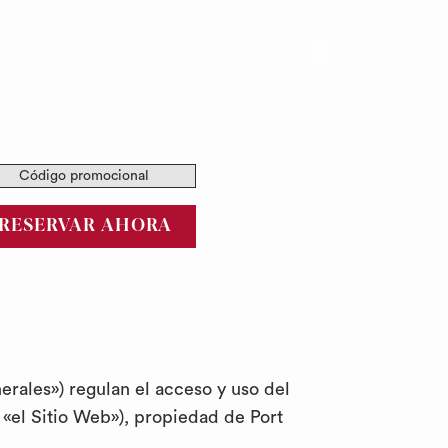
Hamburger
Menu
igo
 acceso y
mocional
RESERVAR AHORA
la Centric
rales») regulan el acceso y uso del
 «el Sitio Web»), propiedad de Port