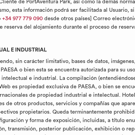
 Cliente de PortAventura Park, así como la demás normat
, esta información podrá ser facilitada al Usuario, si as
o
+34 977 779 090
desde otros países] Correo electrónic
e reserva del alojamiento durante el proceso de reser
UAL E INDUSTRIAL
ndo, sin carácter limitativo, bases de datos, imágenes,
 PAESA o bien esta se encuentra autorizada para su uso
intelectual e industrial. La compilación (entendiéndose
o Web es propiedad exclusiva de PAESA, o bien se encue
rnacionales de propiedad industrial e intelectual. Hote
es de otros productos, servicios y compañías que apar
ectivos propietarios. Queda terminantemente prohibido
guración y forma de exposición, incluidas, a título enun
ón, transmisión, posterior publicación, exhibición o rep