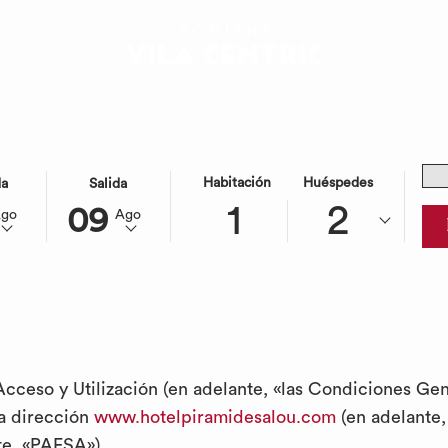
Cód
nes generales de
ESTE
LA
Habitación
Huéspedes
da
Salida
pro
BOTÓN
FECHA
1
2
09
Ago
Ago
ABRE
DE
ón web Ponient Vi
A
EL
SALIDA
ARIO
IONADA
CALENDARIO
SELECCIONADA
PARA
ES
IONAR
SELECCIONAR
9º
LA
AGOSTO
FECHA
2026.
ceso y Utilización (en adelante, «las Condiciones Gene
DE
la dirección
www.hotelpiramidesalou.com
(en adelante,
A
SALIDA
nte, «PAESA»).