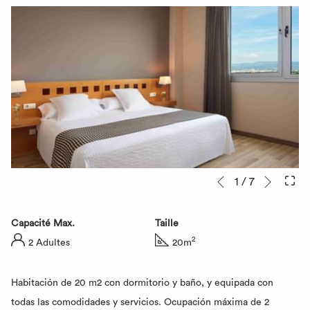
Suivan
Boutons
Le
1
/
7
Précédent
de
contenu
commande
ci-
Capacité Max.
Taille
diaporama
dessus
2
2 Adultes
20m
sera
actualisé
Habitación de 20 m2 con dormitorio y baño, y equipada con
en
todas las comodidades y servicios. Ocupación máxima de 2