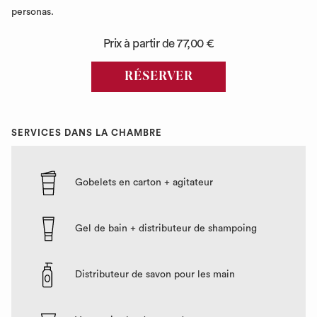
cliquant
personas.
sur
Prix à partir de
77,00 €
les
liens
RÉSERVER
suivants
SERVICES DANS LA CHAMBRE
Gobelets en carton + agitateur
Gel de bain + distributeur de shampoing
Distributeur de savon pour les main