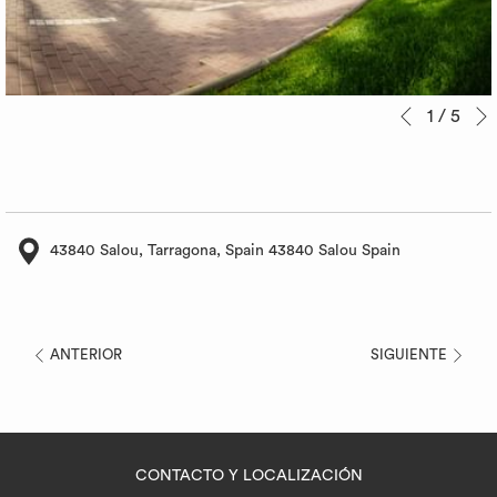
Botones
Al
1
/
5
Anterior
de
hacer
control
clic
de
en
la
los
43840 Salou, Tarragona, Spain 43840 Salou Spain
presentación
siguientes
de
enlaces,
diapositivas
se
ANTERIOR
SIGUIENTE
actualizará
el
contenido
anterior
CONTACTO Y LOCALIZACIÓN