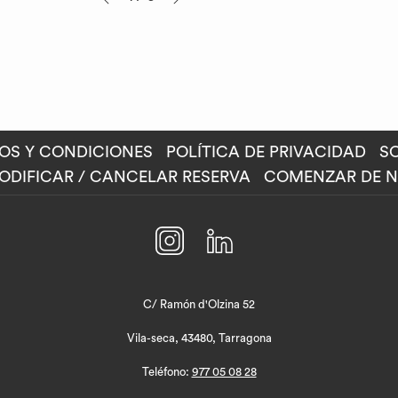
Anterior
de
hacer
control
clic
de
en
la
los
presentación
siguientes
de
enlaces,
OS Y CONDICIONES
POLÍTICA DE PRIVACIDAD
SO
diapositivas
se
E
ODIFICAR / CANCELAR RESERVA
COMENZAR DE 
actualizará
el
A
contenido
EVA
anterior
STAÑA
C/ Ramón d'Olzina 52
Vila-seca, 43480, Tarragona
Teléfono:
977 05 08 28