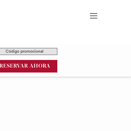
Hamburger
Menu
igo
mocional
ABRE EN UNA NUEVA PESTA
RESERVAR AHORA