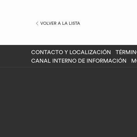
ABRE
VOLVER A LA LISTA
EN
UNA
NUEVA
CONTACTO Y LOCALIZACIÓN
TÉRMIN
PESTAÑA
ABR
CANAL INTERNO DE INFORMACIÓN
M
EN
UN
NU
PE