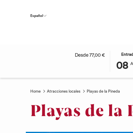
Español
ESTE
LA
Desde
77,00 €
Entra
BOTÓN
FECHA
08
ABRE
DE
EL
LLEGAD
CALEND
SELECC
PARA
ES
Home
Atracciones locales
Playas de la Pineda
SELECC
8º
LA
AGOSTO
Playas de la
FECHA
2026.
DE
LLEGAD