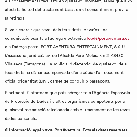
els consentiments facilitats en qualsevol moment, sense que això
afecti la licitud del tractament basat en el consentiment previ a
la retirada.
Si vols exercir qualsevol dels teus drets, envia’ns una
comunicació escrita a l’adreça electrònica
lopd@portaventura.es
o a l’adreça postal PORT AVENTURA ENTERTAINMENT, S.A.U.
(Assessoria jurídica), av. de l’Alcalde Pere Molas, km 2, 43480
Vila-seca (Tarragona). La sol·licitud d’exercici de qualsevol dels
teus drets ha d’anar acompanyada d’una còpia d’un document
oficial d’identitat (DNI, carnet de conduir o passaport).
Finalment, t’informem que pots adreçar-te a l’Agència Espanyola
de Protecció de Dades i a altres organismes competents per a
qualsevol reclamació relacionada amb el tractament de les teves
dades personals.
© Informació legal 2024. PortAventura. Tots els drets reservats.