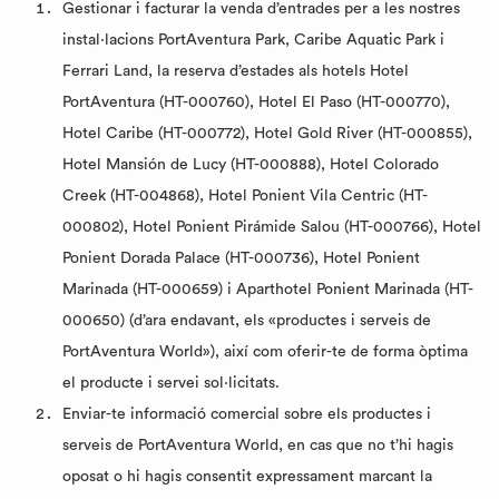
Gestionar i facturar la venda d’entrades per a les nostres
instal·lacions PortAventura Park, Caribe Aquatic Park i
Ferrari Land, la reserva d’estades als hotels Hotel
PortAventura (HT-000760), Hotel El Paso (HT-000770),
Hotel Caribe (HT-000772), Hotel Gold River (HT-000855),
Hotel Mansión de Lucy (HT-000888), Hotel Colorado
Creek (HT-004868), Hotel Ponient Vila Centric (HT-
000802), Hotel Ponient Pirámide Salou (HT-000766), Hotel
Ponient Dorada Palace (HT-000736), Hotel Ponient
Marinada (HT-000659) i Aparthotel Ponient Marinada (HT-
000650) (d’ara endavant, els «productes i serveis de
PortAventura World»), així com oferir-te de forma òptima
el producte i servei sol·licitats.
Enviar-te informació comercial sobre els productes i
serveis de PortAventura World, en cas que no t’hi hagis
oposat o hi hagis consentit expressament marcant la