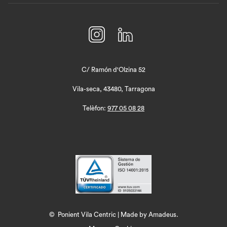
TAB
C/ Ramón d'Olzina 52
Vila-seca, 43480, Tarragona
Telèfon:
977 05 08 28
©
Ponient Vila Centric | Made by
Amadeus.